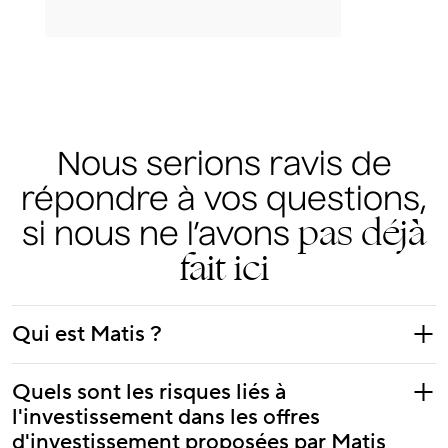
Nous serions ravis de
répondre à vos questions,
pas déjà
si nous ne l’avons
fait ici
Qui est Matis ?
Matis structure et propose des offres d'investissement
Quels sont les risques liés à
dans l’art contemporain. La société identifie les tendances
l'investissement dans les offres
fortes du marché de l’art afin d’investir dans les œuvres
d'investissement proposées par Matis
des artistes les plus importants du XXème siècle. A travers