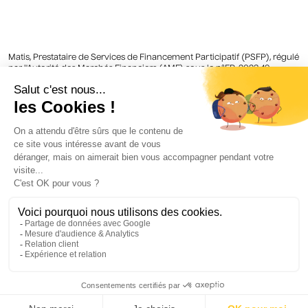
Matis, Prestataire de Services de Financement Participatif (PSFP), régulé
par l'Autorité des Marchés Financiers (AMF) sous le n°FP-2023-19.
Matis est enregistré sous le numéro d'identifiant REGAFI 731779 par
l'Autorité de Contrôle Prudentiel et de Résolution (ACPR) comme Agent
Prestataire de Services de Paiement de Lemonway inscrit au Registre
des agents financiers (Regafi).