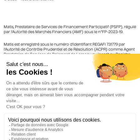
Matis, Prestataire de Services de Financement Participatif (PSFP), régulé
par l'Autorité des Marchés Financiers (AMF) sous le n°FP-2023-19.
Matis est enregistré sous le numéro d'identifiant REGAFI 731779 par
l'Autorité de Contrôle Prudentiel et de Résolution (ACPR) comme Agent
Prestataire de Services de Paiement de Lemonway inscrit au Registre
des agents financiers (Regafi).
Crédit image : © Gary Grauzam / Vente de l’oeuvre Shot Sage blue
Marilyn (1964) d’Andy Warhol chez Christie’s à New-York en Mai 2022.
https://www.weartpartners.com/marche-de-lart-contemporain/