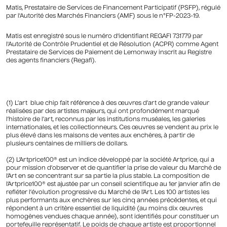
Matis, Prestataire de Services de Financement Participatif (PSFP), régulé
par l'Autorité des Marchés Financiers (AMF) sous le n°FP-2023-19.
Matis est enregistré sous le numéro d'identifiant REGAFI 731779 par
l'Autorité de Contrôle Prudentiel et de Résolution (ACPR) comme Agent
Prestataire de Services de Paiement de Lemonway inscrit au Registre
des agents financiers (Regafi).
(1) L’art blue chip fait référence à des œuvres d’art de grande valeur
réalisées par des artistes majeurs, qui ont profondément marqué
l’histoire de l’art, reconnus par les institutions muséales, les galeries
internationales, et les collectionneurs. Ces œuvres se vendent au prix le
plus élevé dans les maisons de ventes aux enchères, à partir de
plusieurs centaines de milliers de dollars.
(2) L’Artprice100® est un indice développé par la société Artprice, qui a
pour mission d’observer et de quantifier la prise de valeur du Marché de
l’Art en se concentrant sur sa partie la plus stable. La composition de
l’Artprice100® est ajustée par un conseil scientifique au 1er janvier afin de
refléter l’évolution progressive du Marché de l’Art. Les 100 artistes les
plus performants aux enchères sur les cinq années précédentes, et qui
répondent à un critère essentiel de liquidité (au moins dix œuvres
homogènes vendues chaque année), sont identifiés pour constituer un
portefeuille représentatif. Le poids de chaque artiste est proportionnel