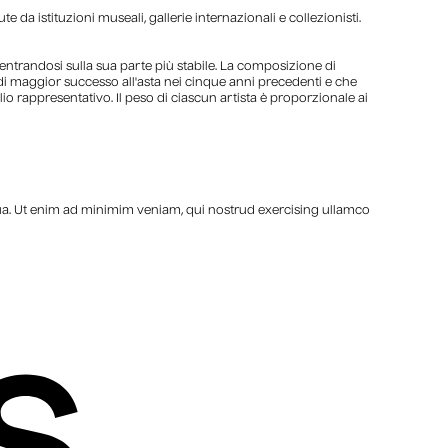
e da istituzioni museali, gallerie internazionali e collezionisti.
centrandosi sulla sua parte più stabile. La composizione di
ti di maggior successo all'asta nei cinque anni precedenti e che
o rappresentativo. Il peso di ciascun artista è proporzionale ai
qua. Ut enim ad minimim veniam, qui nostrud exercising ullamco