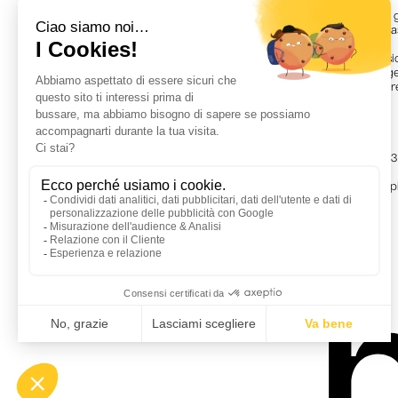
(1) La blue chip art si riferisce a preziose opere d'arte create da
Queste opere vengono vendute al prezzo più alto nelle case d'asta,
(2) L'Artprice100® è un indice sviluppato da Artprice, la cui mis
Artprice100® è stata modificata da un consiglio scientifico il 1° 
soddisfano un criterio di liquidità essenziale (almeno dieci ope
ricavi delle vendite di ciascun artista nel periodo in questione.
(3) Fonte: Artnet Worldwide Corporation
(4) Fonte: Deloitte Private & ArtTactic Art & Finance Report 2023
Crediti immagine: Lorem Ipsum dolor sit amet, consectetur adip
laboris nisi ut aliquip ex ea commodo consequat.