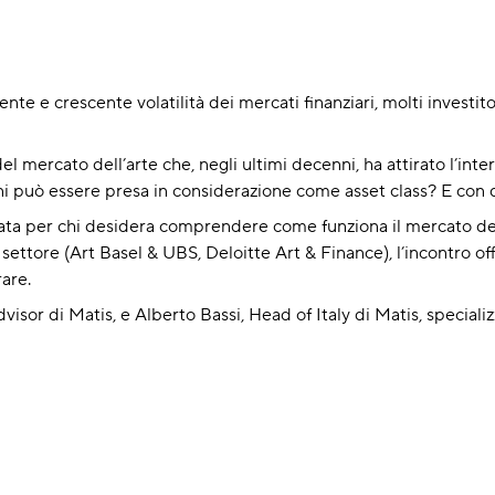
nte e crescente volatilità dei mercati finanziari, molti investit
mercato dell’arte che, negli ultimi decenni, ha attirato l’interes
ioni può essere presa in considerazione come asset class? E con q
ta per chi desidera comprendere come funziona il mercato dell’
i settore (Art Basel & UBS, Deloitte Art & Finance), l’incontro of
are.
isor di Matis, e Alberto Bassi, Head of Italy di Matis, specializ