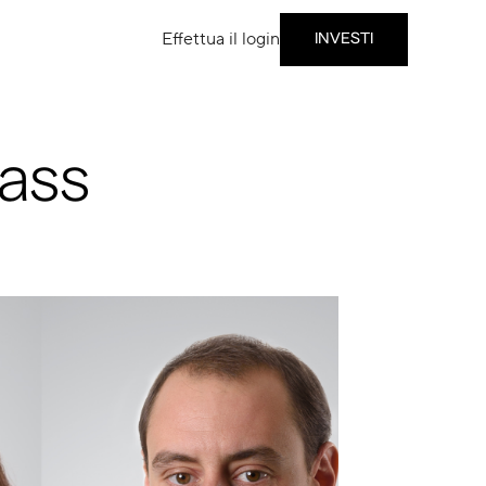
Effettua il login
INVESTI
lass