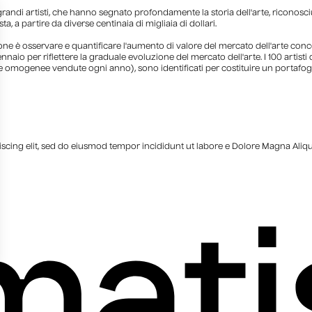
 grandi artisti, che hanno segnato profondamente la storia dell'arte, riconosciut
 a partire da diverse centinaia di migliaia di dollari.
sione è osservare e quantificare l'aumento di valore del mercato dell'arte con
gennaio per riflettere la graduale evoluzione del mercato dell'arte. I 100 artis
re omogenee vendute ogni anno), sono identificati per costituire un portafogli
iscing elit, sed do eiusmod tempor incididunt ut labore e Dolore Magna Ali