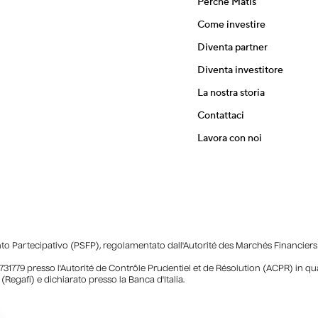
Perché Matis
Come investire
Diventa partner
Diventa investitore
La nostra storia
Contattaci
Lavora con noi
nto Partecipativo (PSFP), regolamentato dall'Autorité des Marchés Financiers (
731779 presso l'Autorité de Contrôle Prudentiel et de Résolution (ACPR) in q
i (Regafi) e dichiarato presso la Banca d'Italia.