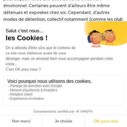
émotionnel. Certaines peuvent d’ailleurs être même
détenues et exposées chez soi. Cependant, d’autres
modes de détention, collectif notamment (comme les
club
deals
), permettent d’acheter une “part” sans la posséder
physiquement. C’est ce que nous allons voir à présent.
Comment intégrer l’art
dans une stratégie de
diversification ?
Achat direct vs
investissement collectif (club
deals)