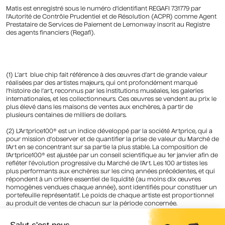
Matis est enregistré sous le numéro d'identifiant REGAFI 731779 par
l'Autorité de Contrôle Prudentiel et de Résolution (ACPR) comme Agent
Prestataire de Services de Paiement de Lemonway inscrit au Registre
des agents financiers (Regafi).
(1) L’art blue chip fait référence à des œuvres d’art de grande valeur
réalisées par des artistes majeurs, qui ont profondément marqué
l’histoire de l’art, reconnus par les institutions muséales, les galeries
internationales, et les collectionneurs. Ces œuvres se vendent au prix le
plus élevé dans les maisons de ventes aux enchères, à partir de
plusieurs centaines de milliers de dollars.
(2) L’Artprice100® est un indice développé par la société Artprice, qui a
pour mission d’observer et de quantifier la prise de valeur du Marché de
l’Art en se concentrant sur sa partie la plus stable. La composition de
l’Artprice100® est ajustée par un conseil scientifique au 1er janvier afin de
refléter l’évolution progressive du Marché de l’Art. Les 100 artistes les
plus performants aux enchères sur les cinq années précédentes, et qui
répondent à un critère essentiel de liquidité (au moins dix œuvres
homogènes vendues chaque année), sont identifiés pour constituer un
portefeuille représentatif. Le poids de chaque artiste est proportionnel
au produit de ventes de chacun sur la période concernée.
(3) Source : Artnet Worldwide Corporation