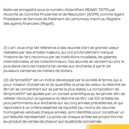
Matis est enregistré sous le numéro d'identifiant REGAFI 731779 par
l'Autorité de Contrôle Prudentiel et de Résolution (ACPR) comme Agent
Prestataire de Services de Paiement de Lemonway inscrit au Registre
des agents financiers (Regafi).
(1) L’art blue chip fait référence à des œuvres d’art de grande valeur
réalisées par des artistes majeurs, qui ont profondément marqué
l’histoire de l’art, reconnus par les institutions muséales, les galeries
internationales, et les collectionneurs. Ces œuvres se vendent au prix le
plus élevé dans les maisons de ventes aux enchères, à partir de
plusieurs centaines de milliers de dollars.
(2) L’Artprice100® est un indice développé par la société Artprice, qui a
pour mission d’observer et de quantifier la prise de valeur du Marché de
l’Art en se concentrant sur sa partie la plus stable. La composition de
l’Artprice100® est ajustée par un conseil scientifique au 1er janvier afin de
refléter l’évolution progressive du Marché de l’Art. Les 100 artistes les
plus performants aux enchères sur les cinq années précédentes, et qui
répondent à un critère essentiel de liquidité (au moins dix œuvres
homogènes vendues chaque année), sont identifiés pour constituer un
portefeuille représentatif. Le poids de chaque artiste est proportionnel
au produit de ventes de chacun sur la période concernée.