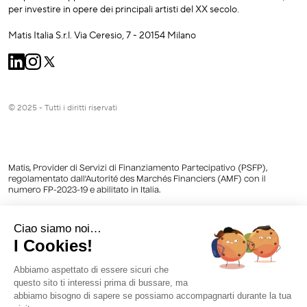
per investire in opere dei principali artisti del XX secolo.
Matis Italia S.r.l. Via Ceresio, 7 - 20154 Milano
© 2025 - Tutti i diritti riservati
Matis, Provider di Servizi di Finanziamento Partecipativo (PSFP),
regolamentato dall'Autorité des Marchés Financiers (AMF) con il
numero FP-2023-19 e abilitato in Italia.
Matis è registrato con il numero REGAFI 731779 presso l'Autorité de
Contrôle Prudentiel et de Résolution (ACPR) in qualità di agente
provider di servizi di pagamento di Lemonway iscritta al Registro degli
agenti finanziari (Regafi) e dichiarato presso la Banca d'Italia.