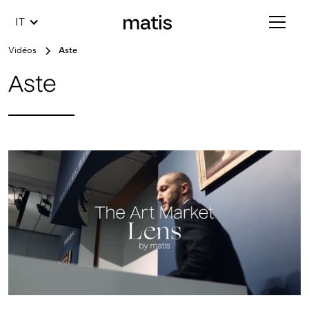
IT
Vidéos
Aste
Aste
Les
ventes
aux
enchères