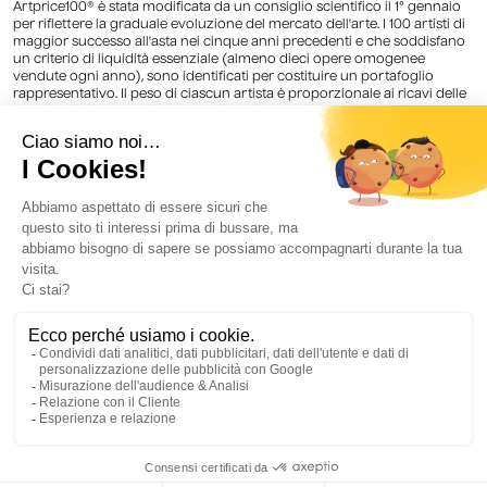
Artprice100® è stata modificata da un consiglio scientifico il 1° gennaio
per riflettere la graduale evoluzione del mercato dell'arte. I 100 artisti di
maggior successo all'asta nei cinque anni precedenti e che soddisfano
un criterio di liquidità essenziale (almeno dieci opere omogenee
vendute ogni anno), sono identificati per costituire un portafoglio
rappresentativo. Il peso di ciascun artista è proporzionale ai ricavi delle
vendite di ciascun artista nel periodo in questione.
(3) Fonte: Artnet Worldwide Corporation
(4) Fonte: Deloitte Private & ArtTactic Art & Finance Report 2023
Crediti immagine: Lorem Ipsum dolor sit amet, consectetur adipiscing
elit, sed do eiusmod tempor incididunt ut labore e Dolore Magna Aliqua.
Ut enim ad minimim veniam, qui nostrud exercising ullamco laboris nisi
ut aliquip ex ea commodo consequat.