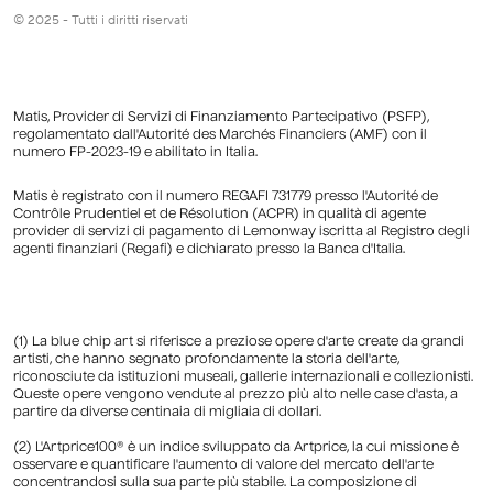
© 2025 - Tutti i diritti riservati
Matis, Provider di Servizi di Finanziamento Partecipativo (PSFP),
regolamentato dall'Autorité des Marchés Financiers (AMF) con il
numero FP-2023-19 e abilitato in Italia.
Matis è registrato con il numero REGAFI 731779 presso l'Autorité de
Contrôle Prudentiel et de Résolution (ACPR) in qualità di agente
provider di servizi di pagamento di Lemonway iscritta al Registro degli
agenti finanziari (Regafi) e dichiarato presso la Banca d'Italia.
(1) La blue chip art si riferisce a preziose opere d'arte create da grandi
artisti, che hanno segnato profondamente la storia dell'arte,
riconosciute da istituzioni museali, gallerie internazionali e collezionisti.
Queste opere vengono vendute al prezzo più alto nelle case d'asta, a
partire da diverse centinaia di migliaia di dollari.
(2) L'Artprice100® è un indice sviluppato da Artprice, la cui missione è
osservare e quantificare l'aumento di valore del mercato dell'arte
concentrandosi sulla sua parte più stabile. La composizione di