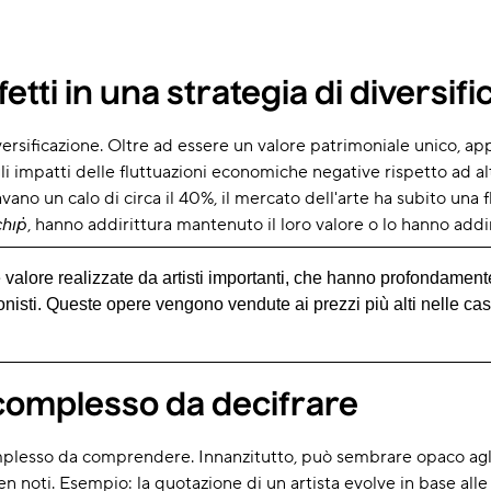
effetti in una strategia di diversif
iversificazione. Oltre ad essere un valore patrimoniale unico, 
 gli impatti delle fluttuazioni economiche negative rispetto ad altr
no un calo di circa il 40%, il mercato dell'arte ha subito una 
chip
, hanno addirittura mantenuto il loro valore o lo hanno add
e valore realizzate da artisti importanti, che hanno profondamente
zionisti. Queste opere vengono vendute ai prezzi più alti nelle cas
complesso da decifrare
mplesso da comprendere. Innanzitutto, può sembrare opaco agli
n noti. Esempio: la quotazione di un artista evolve in base alle 