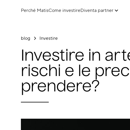
Perché Matis
Come investire
Diventa partner
blog
Investire
Investire in art
rischi e le pre
prendere?