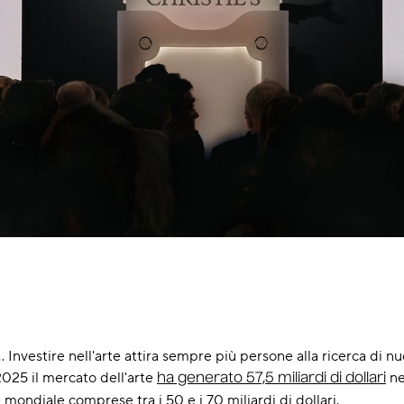
.. Investire nell'arte attira sempre più persone alla ricerca di n
025 il mercato dell'arte
ne
ha generato 57,5 miliardi di dollari
 mondiale comprese tra i 50 e i 70 miliardi di dollari.